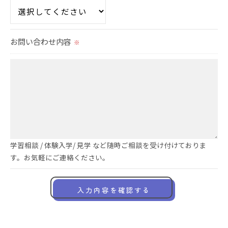
当社では、お客様の個人情報の開示･訂正･削除・利用停
止の手続を定めさせて頂いております。
ご本人である事を確認のうえ、対応させて頂きます。
お問い合わせ内容
※
個人情報の開示･訂正･削除・利用停止の具体的手続きに
つきましては、お電話でお問合せ下さい。
学習相談 / 体験入学/ 見学 など随時ご相談を受け付けておりま
す。お気軽にご連絡ください。