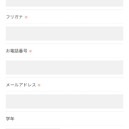
＜個人情報の委託について＞
当社では、利用目的の達成に必要な範囲において、個人
フリガナ
※
情報を外部に委託する場合があります。
これらの委託先に対しては個人情報保護契約等の措置を
とり、適切な監督を行います。
＜個人情報の安全管理＞
お電話番号
※
当社では、個人情報の漏洩等がなされないよう、適切に
安全管理対策を実施します。
＜個人情報を与えなかった場合に生じる結果＞
メールアドレス
※
必要な情報を頂けない場合は、それに対応した当社のサ
ービスをご提供できない場合がございますので予めご了
承ください。
学年
＜個人情報の開示･訂正・削除･利用停止の手続について
＞